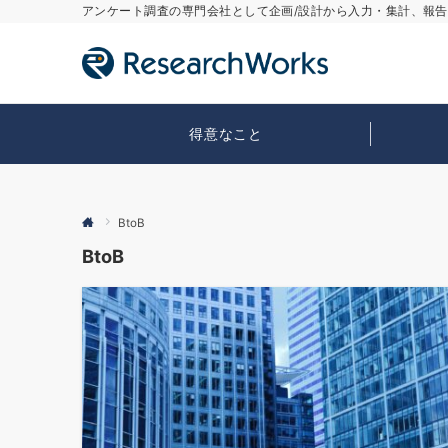
アンケート調査の専門会社として企画/設計から入力・集計、報
得意なこと
BtoB
BtoB